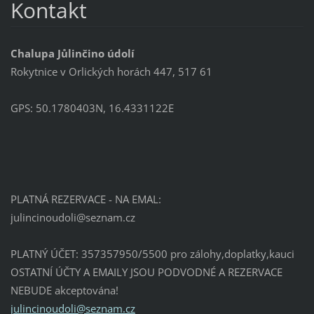
Kontakt
Chalupa Jůlinčino údolí
Rokytnice v Orlických horách 447, 517 61
GPS: 50.1780403N, 16.4331122E
PLATNÁ REZERVACE - NA EMAL:
julincin
oudoli@s
eznam.cz
PLATNÝ ÚČET: 357357950/5500 pro zálohy,doplatky,kauci
OSTATNÍ ÚČTY A EMAILY JSOU PODVODNÉ A REZERVACE
NEBUDE akceptována!
julincinoudoli@seznam.cz