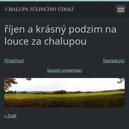
CHALUPA JŮLINČINO ÚDOLÍ
říjen a krásný podzim na
louce za chalupou
Předchozí
Následující
Spustit prezentaci
« Zpět