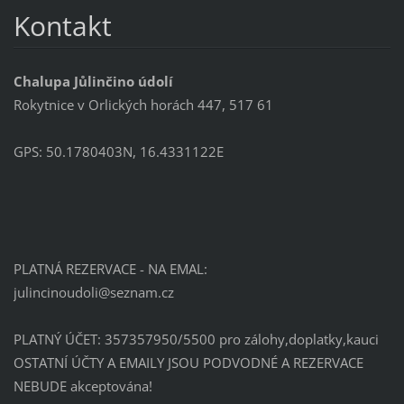
Kontakt
Chalupa Jůlinčino údolí
Rokytnice v Orlických horách 447, 517 61
GPS: 50.1780403N, 16.4331122E
PLATNÁ REZERVACE - NA EMAL:
julincin
oudoli@s
eznam.cz
PLATNÝ ÚČET: 357357950/5500 pro zálohy,doplatky,kauci
OSTATNÍ ÚČTY A EMAILY JSOU PODVODNÉ A REZERVACE
NEBUDE akceptována!