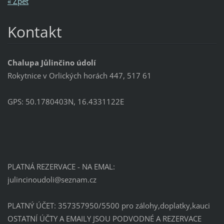
« Zpět
Kontakt
Chalupa Jůlinčino údolí
Rokytnice v Orlických horách 447, 517 61
GPS: 50.1780403N, 16.4331122E
PLATNÁ REZERVACE - NA EMAL:
julincin
oudoli@s
eznam.cz
PLATNÝ ÚČET: 357357950/5500 pro zálohy,doplatky,kauci
OSTATNÍ ÚČTY A EMAILY JSOU PODVODNÉ A REZERVACE