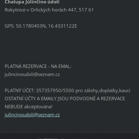
Chalupa Jůlinčino údolí
Rokytnice v Orlických horách 447, 517 61
GPS: 50.1780403N, 16.4331122E
PLATNÁ REZERVACE - NA EMAL:
julincin
oudoli@s
eznam.cz
PLATNÝ ÚČET: 357357950/5500 pro zálohy,doplatky,kauci
OSTATNÍ ÚČTY A EMAILY JSOU PODVODNÉ A REZERVACE
NEBUDE akceptována!
julincinoudoli@seznam.cz