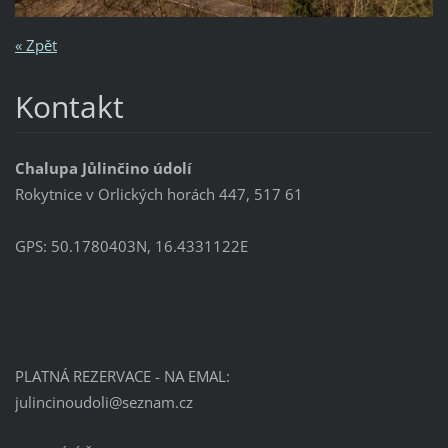
« Zpět
Kontakt
Chalupa Jůlinčino údolí
Rokytnice v Orlických horách 447, 517 61
GPS: 50.1780403N, 16.4331122E
PLATNÁ REZERVACE - NA EMAL:
julincin
oudoli@s
eznam.cz