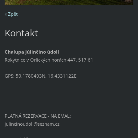
« Zpět
Kontakt
Chalupa Jůlinčino údolí
Rokytnice v Orlických horách 447, 517 61
GPS: 50.1780403N, 16.4331122E
PLATNÁ REZERVACE - NA EMAL:
julincin
oudoli@s
eznam.cz