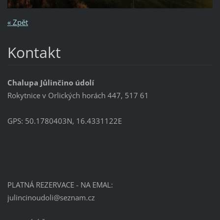
« Zpět
Kontakt
Chalupa Jůlinčino údolí
Rokytnice v Orlických horách 447, 517 61
GPS: 50.1780403N, 16.4331122E
PLATNÁ REZERVACE - NA EMAL:
julincin
oudoli@s
eznam.cz