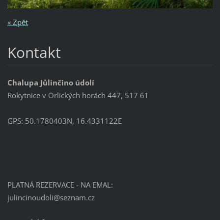
« Zpět
Kontakt
Chalupa Jůlinčino údolí
Rokytnice v Orlických horách 447, 517 61
GPS: 50.1780403N, 16.4331122E
PLATNÁ REZERVACE - NA EMAL:
julincin
oudoli@s
eznam.cz