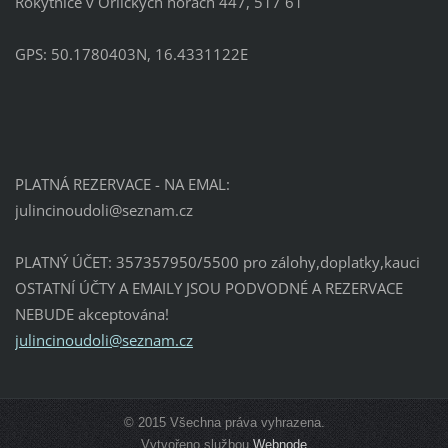
Rokytnice v Orlických horách 447, 517 61
GPS: 50.1780403N, 16.4331122E
PLATNÁ REZERVACE - NA EMAL:
julincin
oudoli@s
eznam.cz
PLATNÝ ÚČET: 357357950/5500 pro zálohy,doplatky,kauci
OSTATNÍ ÚČTY A EMAILY JSOU PODVODNÉ A REZERVACE
NEBUDE akceptována!
julincinoudoli@seznam.cz
© 2015 Všechna práva vyhrazena.
Vytvořeno službou
Webnode