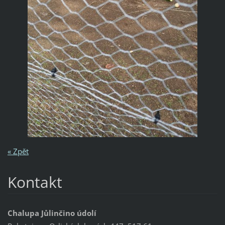
« Zpět
Kontakt
Chalupa Jůlinčino údolí