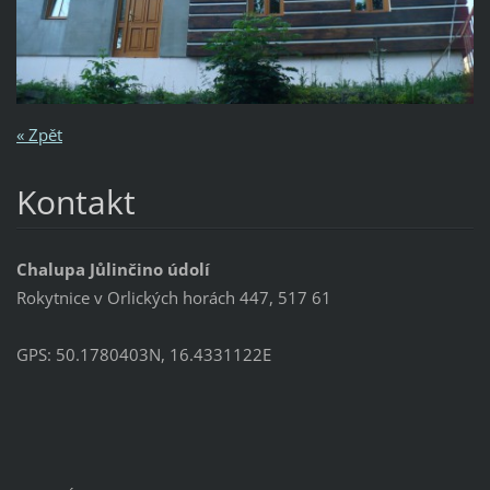
« Zpět
Kontakt
Chalupa Jůlinčino údolí
Rokytnice v Orlických horách 447, 517 61
GPS: 50.1780403N, 16.4331122E