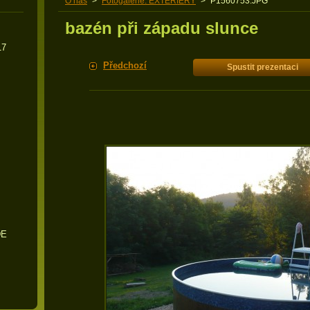
O nás
>
Fotogalerie: EXTERIÉRY
>
P1560753.JPG
bazén při západu slunce
17
Předchozí
Spustit prezentaci
DE