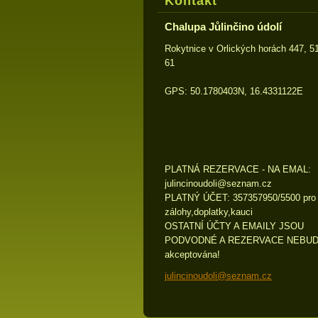
Kontakt
Chalupa Jůlinčino údolí
Rokytnice v Orlických horách 447, 5
61
GPS: 50.1780403N, 16.4331122E
PLATNÁ REZERVACE - NA EMAL:
julincin
oudoli@s
eznam.cz
PLATNÝ ÚČET: 357357950/5500 pro
zálohy,doplatky,kauci
OSTATNÍ ÚČTY A EMAILY JSOU
PODVODNÉ A REZERVACE NEBU
akceptována!
julincinoudoli@seznam.cz