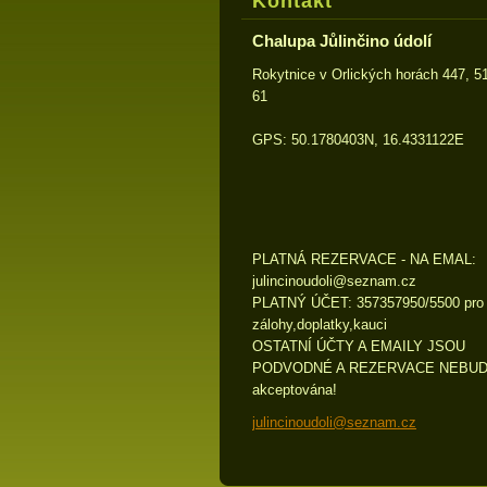
Kontakt
Chalupa Jůlinčino údolí
Rokytnice v Orlických horách 447, 5
61
GPS: 50.1780403N, 16.4331122E
PLATNÁ REZERVACE - NA EMAL:
julincin
oudoli@s
eznam.cz
PLATNÝ ÚČET: 357357950/5500 pro
zálohy,doplatky,kauci
OSTATNÍ ÚČTY A EMAILY JSOU
PODVODNÉ A REZERVACE NEBU
akceptována!
julincinoudoli@seznam.cz