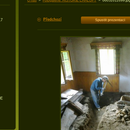
O nás
>
Fotogalerie: HISTORIE CHALUPY
>
06052012699.jp
Předchozí
17
Spustit prezentaci
DE