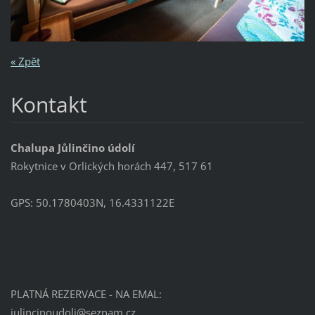
« Zpět
Kontakt
Chalupa Jůlinčino údolí
Rokytnice v Orlických horách 447, 517 61
GPS: 50.1780403N, 16.4331122E
PLATNÁ REZERVACE - NA EMAL:
julincin
oudoli@s
eznam.cz