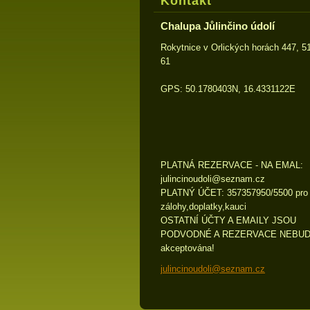
Kontakt
Chalupa Jůlinčino údolí
Rokytnice v Orlických horách 447, 5
61
GPS: 50.1780403N, 16.4331122E
PLATNÁ REZERVACE - NA EMAL:
julincin
oudoli@s
eznam.cz
PLATNÝ ÚČET: 357357950/5500 pro
zálohy,doplatky,kauci
OSTATNÍ ÚČTY A EMAILY JSOU
PODVODNÉ A REZERVACE NEBU
akceptována!
julincinoudoli@seznam.cz