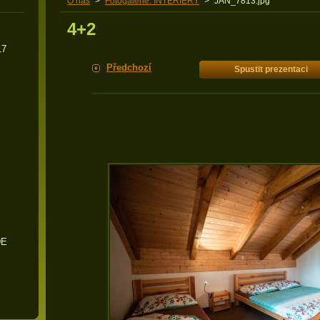
O nás
>
Fotogalerie: INTERIÉRY
>
JAN_7813.jpg
4+2
17
Předchozí
Spustit prezentaci
DE