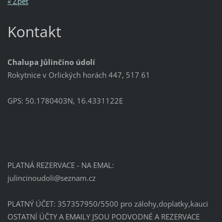
« Zpět
Kontakt
Chalupa Jůlinčino údolí
Rokytnice v Orlických horách 447, 517 61
GPS: 50.1780403N, 16.4331122E
PLATNÁ REZERVACE - NA EMAL:
julincin
oudoli@s
eznam.cz
PLATNÝ ÚČET: 357357950/5500 pro zálohy,doplatky,kauci
OSTATNÍ ÚČTY A EMAILY JSOU PODVODNÉ A REZERVACE