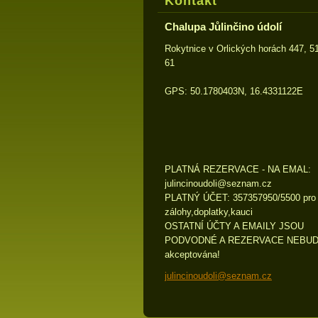
Kontakt
Chalupa Jůlinčino údolí
Rokytnice v Orlických horách 447, 5
61
GPS: 50.1780403N, 16.4331122E
PLATNÁ REZERVACE - NA EMAL:
julincin
oudoli@s
eznam.cz
PLATNÝ ÚČET: 357357950/5500 pro
zálohy,doplatky,kauci
OSTATNÍ ÚČTY A EMAILY JSOU
PODVODNÉ A REZERVACE NEBU
akceptována!
julincinoudoli@seznam.cz