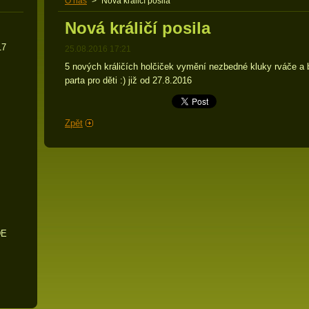
O nás
>
Nová králičí posila
Nová králičí posila
17
25.08.2016 17:21
5 nových králičích holčiček vymění nezbedné kluky rváče a b
parta pro děti :) již od 27.8.2016
Zpět
DE