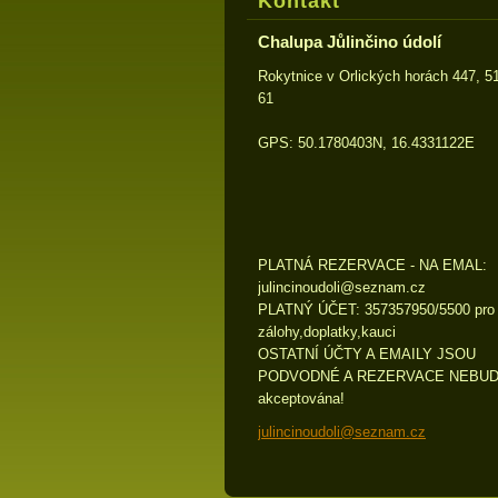
Kontakt
Chalupa Jůlinčino údolí
Rokytnice v Orlických horách 447, 5
61
GPS: 50.1780403N, 16.4331122E
PLATNÁ REZERVACE - NA EMAL:
julincin
oudoli@s
eznam.cz
PLATNÝ ÚČET: 357357950/5500 pro
zálohy,doplatky,kauci
OSTATNÍ ÚČTY A EMAILY JSOU
PODVODNÉ A REZERVACE NEBU
akceptována!
julincinoudoli@seznam.cz