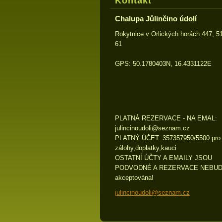
Kontakt
Chalupa Jůlinčino údolí
Rokytnice v Orlických horách 447, 5
61
GPS: 50.1780403N, 16.4331122E
PLATNÁ REZERVACE - NA EMAL:
julincin
oudoli@s
eznam.cz
PLATNÝ ÚČET: 357357950/5500 pro
zálohy,doplatky,kauci
OSTATNÍ ÚČTY A EMAILY JSOU
PODVODNÉ A REZERVACE NEBU
akceptována!
julincinoudoli@seznam.cz