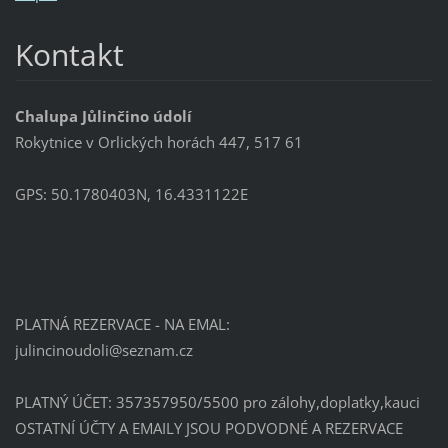
Kontakt
Chalupa Jůlinčino údolí
Rokytnice v Orlických horách 447, 517 61
GPS: 50.1780403N, 16.4331122E
PLATNÁ REZERVACE - NA EMAL:
julincin
oudoli@s
eznam.cz
PLATNÝ ÚČET: 357357950/5500 pro zálohy,doplatky,kauci
OSTATNÍ ÚČTY A EMAILY JSOU PODVODNÉ A REZERVACE