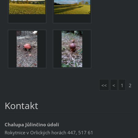
<<
<
1
2
Kontakt
Chalupa Jůlinčino údolí
Rokytnice v Orlických horách 447, 517 61