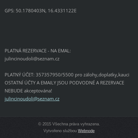
GPS: 50.1780403N, 16.4331122E
PLATNÁ REZERVACE - NA EMAL:
julincin
oudoli@s
eznam.cz
PLATNÝ ÚČET: 357357950/5500 pro zálohy,doplatky,kauci
OSTATNÍ ÚČTY A EMAILY JSOU PODVODNÉ A REZERVACE
NEBUDE akceptována!
julincinoudoli@seznam.cz
© 2015 Všechna práva vyhrazena.
Vytvořeno službou
Webnode